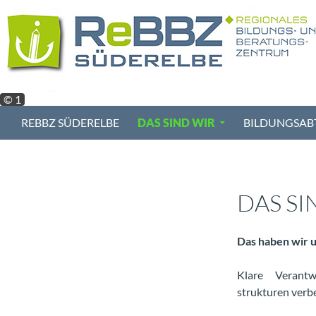
Zum
Inhalt
springen
© 1
Suchen
REBBZ SÜDERELBE
DAS SIND WIR
BILDUNGSAB
DAS SI
Das haben wir u
Klare Verantw
strukturen verb