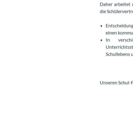
Daher arbeitet 
die Schülervert
Entscheidun
einen kommuni
In versch
Unterrichts
Schullebens u
Unseren Schul-F