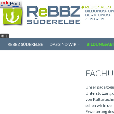
Zum
Inhalt
springen
© 1
Suchen
REBBZ SÜDERELBE
DAS SIND WIR
BILDUNGSAB
FACHU
Unser pädagogisc
Unterstützung d
von Kulturtechn
sehen wir in der
Erweiterung des